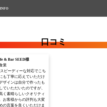
INFO
口コミ
e & Bar SEED様
食業
：スピーディーな対応でこち
にも丁寧に応えていただけ
デザインは自分で作ったも
していただいたのですが、
高く素晴らしいクオリティ
。お客様からの評判も大変
めの言葉を良くいただけま