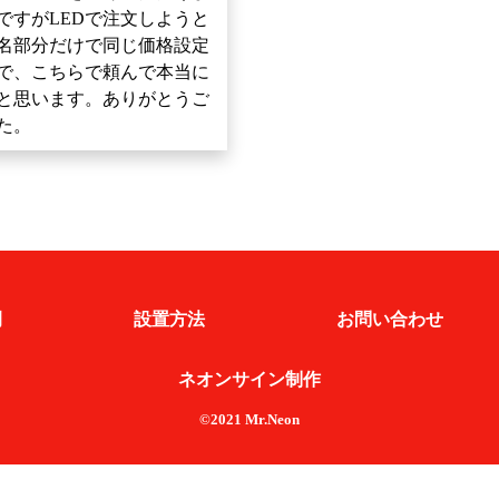
ですがLEDで注文しようと
名部分だけで同じ価格設定
で、こちらで頼んで本当に
と思います。ありがとうご
た。
例
設置方法
お問い合わせ
ネオンサイン制作
©2021 Mr.Neon