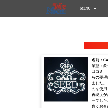
MENU
名前：Caf
業態：飲
口コミ 
らの要望
ました。
のを使用
再現度が
ーでした
良くお誉