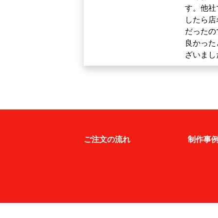
す。他社
したら店
だったの
良かった
ざいまし
ご注文の流れ
制作事